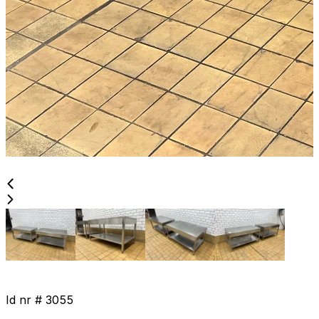
Id nr #
3055