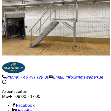
Gebraucht
STAIR / PLATFORM
ID NR
3272
220 x 75 x 290 cm
Edelstahlplattform für Inspektionen oder zur
Verwendung als Brücke. Stufenhöhe: 130 cm.
Details
Preisanfrage
Phone:
+46 411 199 00
Email:
info@mmsweden.se
Arbeitszeiten
Mo-Fr
09:00 - 17:00
Facebook
LinkedIn