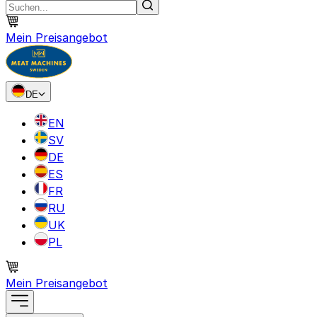
Mein Preisangebot
DE
EN
SV
DE
ES
FR
RU
UK
PL
Mein Preisangebot