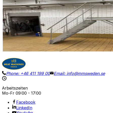
Gebraucht
STAIR / PLATFORM
ID NR
3272
220 x 75 x 290 cm
Edelstahlplattform für Inspektionen oder zur Verwendu
Details
Preisanfrage
Phone:
+46 411 199 00
Email:
info@mmsweden.se
Arbeitszeiten
Mo-Fr
09:00 - 17:00
Facebook
LinkedIn
Youtube