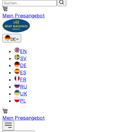
Mein Preisangebot
DE
EN
SV
DE
ES
FR
RU
UK
PL
Mein Preisangebot