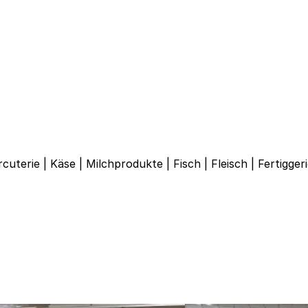
rcuterie
|
Käse
|
Milchprodukte
|
Fisch
|
Fleisch
|
Fertigger