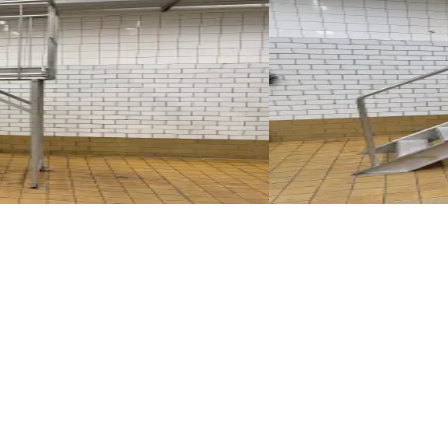
Gebraucht
PLATFORM
ID NR
3271
230 x 90 x 240 cm
ng als Brücke. Stufenhöhe: 130 cm.
Edelstahlplattform für
Details
Preisanfrage