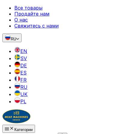
Все товары
Продайте нам
О нас
Свяжитесь с нами
RU
EN
SV
DE
ES
FR
RU
UK
PL
Категории