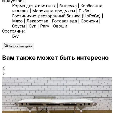
Индустрия
:
Корма для животных
|
Выпечка
|
Колбасные
изделия
|
Молочные продукты
|
Рыба
|
Гостинично-ресторанный бизнес (HoReCa)
|
Мясо
|
Лекарства
|
Готовая еда
|
Сосиски
|
Соусы
|
Суп
|
Рагу
|
Овощи
Состояние
:
Б/у
Запросить цену
Вам также может быть интересно
Б/у
Конвейер ENP
ID NR
3275
190 x 70 x 105 cm