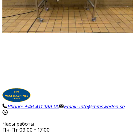
Ленточный конвейер ENP на колесах с барабан-
мотором, ширина ленты 50 см. Регулируемая
высота.
Детали
Запросить цену
Phone:
+46 411 199 00
Email:
info@mmsweden.se
Часы работы
Пн-Пт
09:00 - 17:00