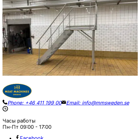
Б/у
STAIR / PLATFORM
ID NR
3272
220 x 75 x 290 cm
Платформа из нержавеющей стали для инспекций
или использования в качестве переходного
мостика. Высота ступени: 130 см.
Детали
Запросить цену
Phone:
+46 411 199 00
Email:
info@mmsweden.se
Часы работы
Пн-Пт
09:00 - 17:00
Facebook