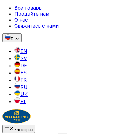
Все товары
Продайте нам
О нас
Свяжитесь с нами
RU
EN
SV
DE
ES
FR
RU
UK
PL
Категории