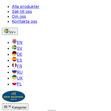
Alla produkter
Sälj till oss
Om oss
Kontakta oss
SV
EN
SV
DE
ES
FR
RU
UK
PL
Kategorier