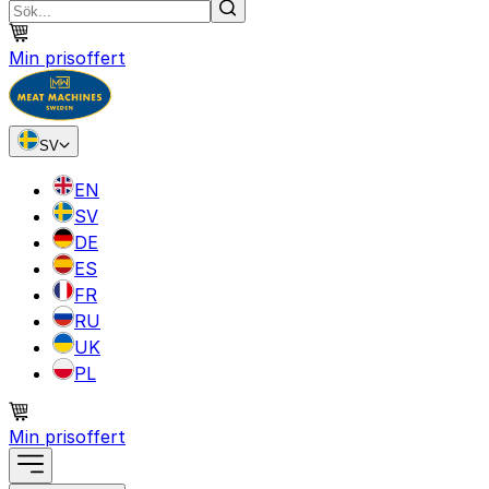
Min prisoffert
SV
EN
SV
DE
ES
FR
RU
UK
PL
Min prisoffert