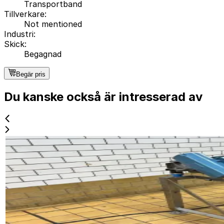
Transportband
Tillverkare
:
Not mentioned
Industri
:
Skick
:
Begagnad
Begär pris
Du kanske också är intresserad av
Begagnad
Vibrator
ID NR
2830
90 x 85 x 110 cm
Vibrator med perforerat galler. Mått för vibreringsplatt