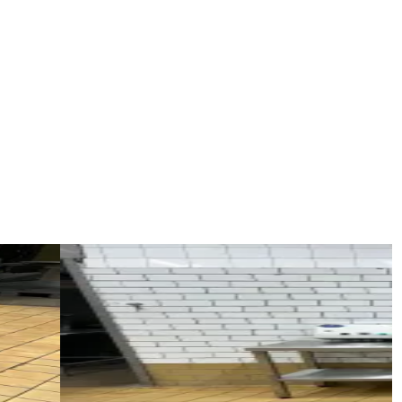
Begagnad
Vibrator / Shake
ID NR
2733
150 x 50 x 80 cm
d 110 cm.
Vibrator / skakmaskin med övre skakmotorer och 