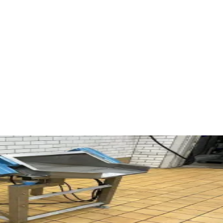
an 80 x 47 cm, höjd (H ut) 85 cm. Mått L 90, B 85 cm. Höj