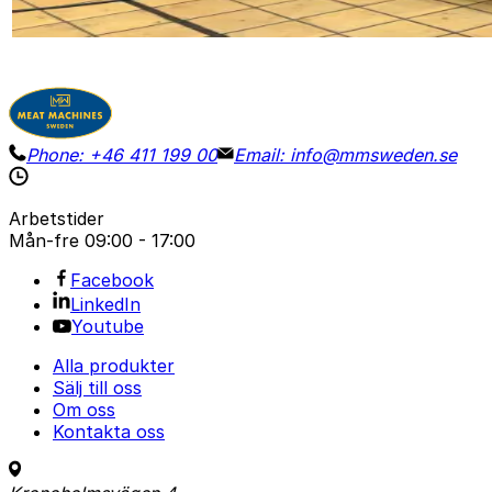
Visa detaljer
Begär pris
Phone:
+46 411 199 00
Email:
info@mmsweden.se
Arbetstider
Mån-fre
09:00 - 17:00
Facebook
LinkedIn
Youtube
Alla produkter
Sälj till oss
Om oss
Kontakta oss