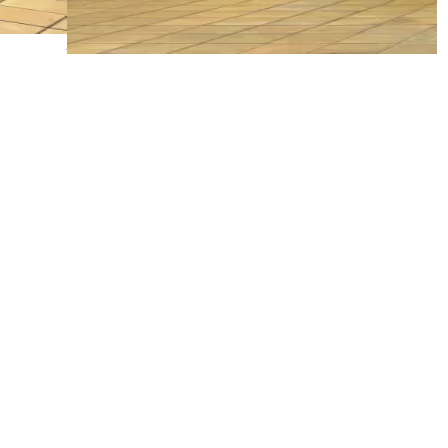
Skakplatta: 150 x 50 cm, höjd till kant 80 cm.
Visa detaljer
Begär pris