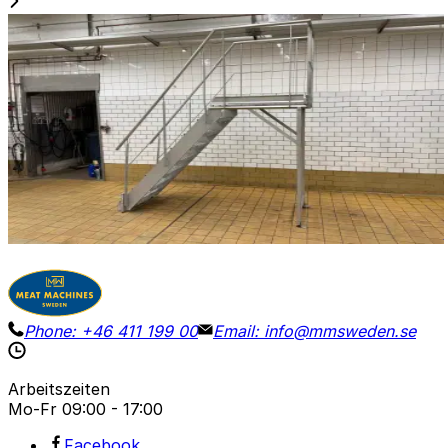
Gebraucht
STAIR / PLATFORM
ID NR
3272
220 x 75 x 290 cm
Edelstahlplattform für Inspektionen oder zur
Verwendung als Brücke. Stufenhöhe: 130 cm.
Details
Preisanfrage
Phone:
+46 411 199 00
Email:
info@mmsweden.se
Arbeitszeiten
Mo-Fr
09:00 - 17:00
Facebook