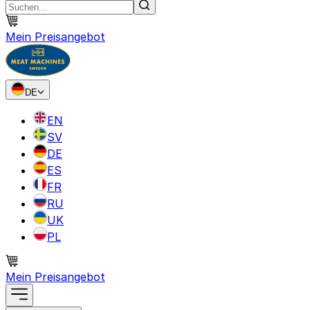
Mein Preisangebot
DE
EN
SV
DE
ES
FR
RU
UK
PL
Mein Preisangebot