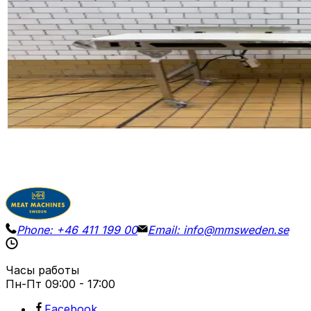
Конвейер ENP
ID NR
3275
190 x 70 x 105 cm
Ленточный конвейер ENP на колесах с барабан-мото
Детали
Запросить цену
Phone:
+46 411 199 00
Email:
info@mmsweden.se
Часы работы
Пн-Пт
09:00 - 17:00
Facebook