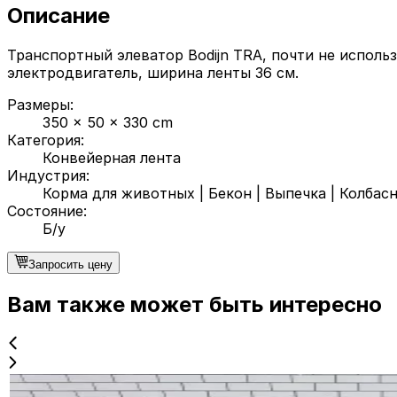
Описание
Транспортный элеватор Bodijn TRA, почти не исполь
электродвигатель, ширина ленты 36 см.
Размеры
:
350 x 50 x 330 cm
Категория
:
Конвейерная лента
Индустрия
:
Корма для животных
|
Бекон
|
Выпечка
|
Колбасн
Состояние
:
Б/у
Запросить цену
Вам также может быть интересно
Б/у