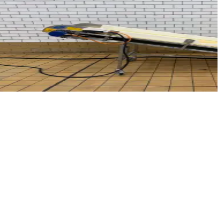
VEYOR
R
3274
80 x 110 cm
чный конвейер ENP на колесах с мотор-барабаном, ши
и
Запросить цену