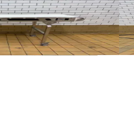
CON
ID N
210 x 
ром, ширина ленты 50 см. Регулируемая высота.
Ленто
Детал