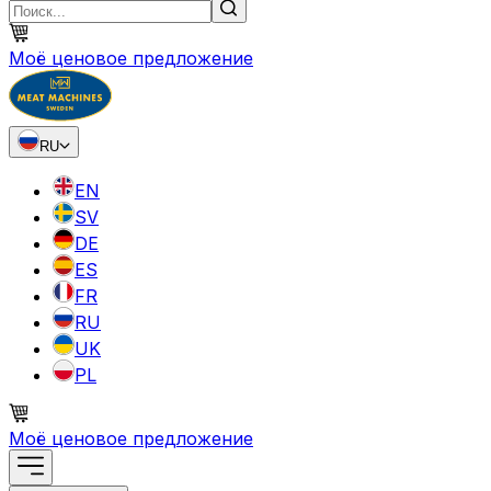
Моё ценовое предложение
RU
EN
SV
DE
ES
FR
RU
UK
PL
Моё ценовое предложение