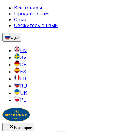
Все товары
Продайте нам
О нас
Свяжитесь с нами
RU
EN
SV
DE
ES
FR
RU
UK
PL
Категории