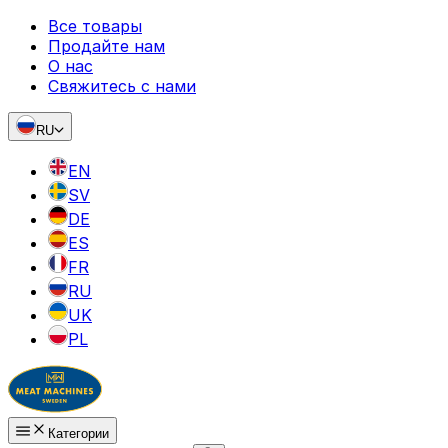
Все товары
Продайте нам
О нас
Свяжитесь с нами
RU
EN
SV
DE
ES
FR
RU
UK
PL
Категории