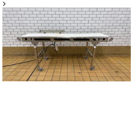
Б/у
Конвейер ENP
ID NR
3275
190 x 70 x 105 cm
Ленточный конвейер ENP на колесах с барабан-
мотором, ширина ленты 50 см. Регулируемая
высота.
Детали
Запросить цену