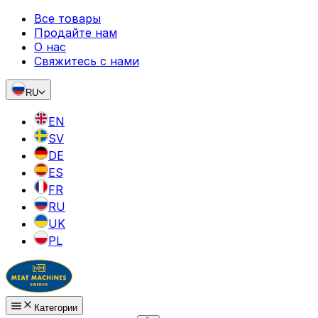
Все товары
Продайте нам
О нас
Свяжитесь с нами
RU
EN
SV
DE
ES
FR
RU
UK
PL
Категории