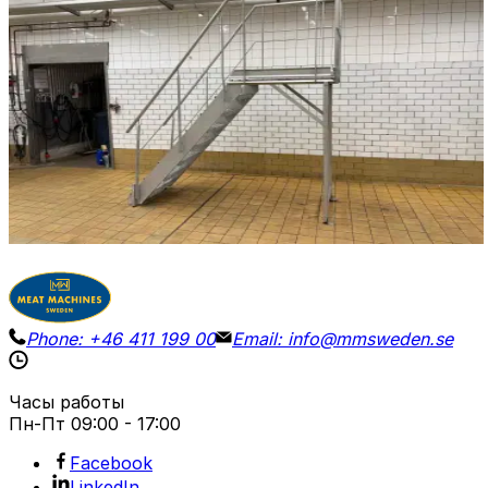
STAIR / PLATFORM
ID NR
3272
220 x 75 x 290 cm
Платформа из нержавеющей стали для инспекций
или использования в качестве переходного
мостика. Высота ступени: 130 см.
Детали
Запросить цену
Phone:
+46 411 199 00
Email:
info@mmsweden.se
Часы работы
Пн-Пт
09:00 - 17:00
Facebook
LinkedIn