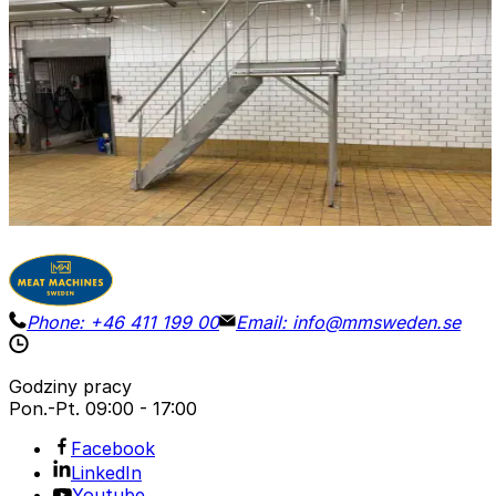
STAIR / PLATFORM
ID NR
3272
220 x 75 x 290 cm
Platforma ze stali nierdzewnej do inspekcji lub do użycia
jako pomost. Wysokość stopnia: 130 cm.
Szczegóły
Poproś o wycenę
Phone:
+46 411 199 00
Email:
info@mmsweden.se
Godziny pracy
Pon.-Pt.
09:00 - 17:00
Facebook
LinkedIn
Youtube