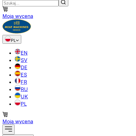
Moja wycena
PL
EN
SV
DE
ES
FR
RU
UK
PL
Moja wycena