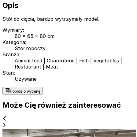
Opis
Stół do cięcia, bardzo wytrzymały model.
Wymiary
:
80 x 65 x 80 cm
Kategoria
:
Stół roboczy
Branża
:
Animal feed
|
Charcuterie
|
Fish
|
Vegetables
|
Restaurant
|
Meat
Stan
:
Używane
Poproś o wycenę
Może Cię również zainteresować
Używane