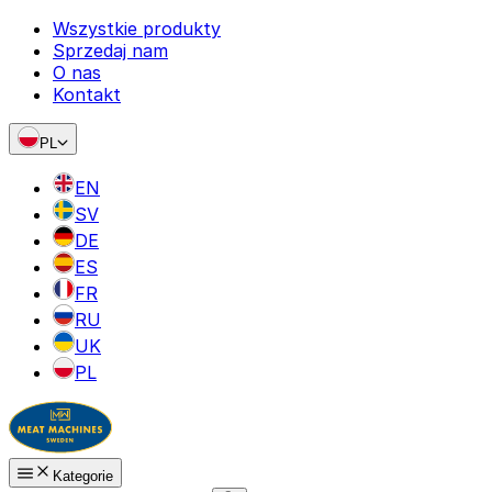
Wszystkie produkty
Sprzedaj nam
O nas
Kontakt
PL
EN
SV
DE
ES
FR
RU
UK
PL
Kategorie