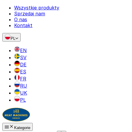
Wszystkie produkty
Sprzedaj nam
O nas
Kontakt
PL
EN
SV
DE
ES
FR
RU
UK
PL
Kategorie