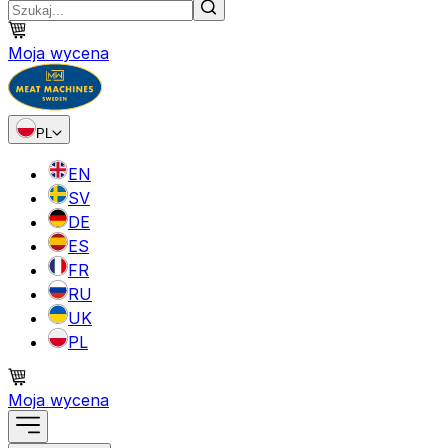
Moja wycena
PL
EN
SV
DE
ES
FR
RU
UK
PL
Moja wycena