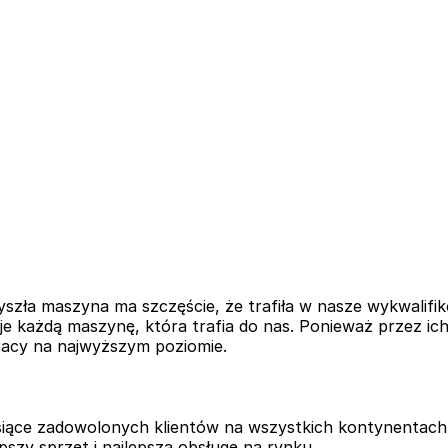
yszła maszyna ma szczęście, że trafiła w nasze wykwalif
 każdą maszynę, która trafia do nas. Ponieważ przez ich 
racy na najwyższym poziomie.
ące zadowolonych klientów na wszystkich kontynentach. 
pszy sprzęt i najlepszą obsługę na rynku.