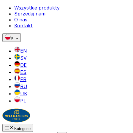
Wszystkie produkty
Sprzedaj nam
O nas
Kontakt
PL
EN
SV
DE
ES
FR
RU
UK
PL
Kategorie