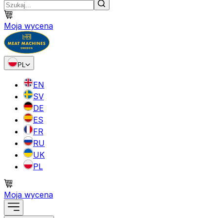
Moja wycena
PL
EN
SV
DE
ES
FR
RU
UK
PL
Moja wycena