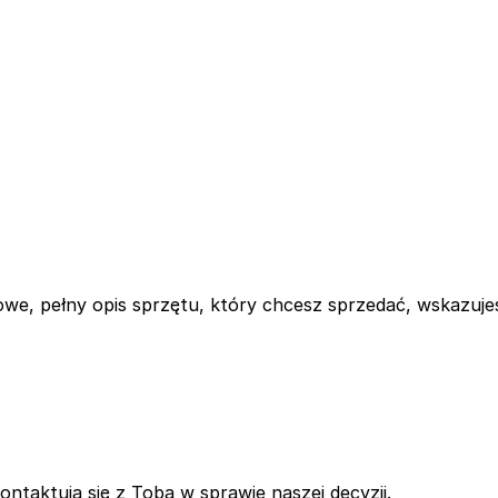
we, pełny opis sprzętu, który chcesz sprzedać, wskazujes
kontaktują się z Tobą w sprawie naszej decyzji.