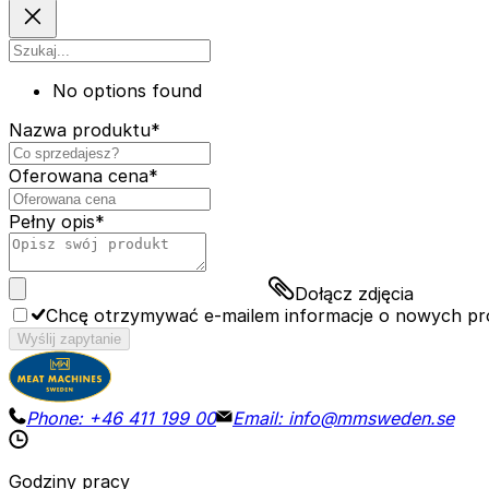
No options found
Nazwa produktu
*
Oferowana cena
*
Pełny opis
*
Dołącz zdjęcia
Chcę otrzymywać e-mailem informacje o nowych pr
Wyślij zapytanie
Phone:
+46 411 199 00
Email:
info@mmsweden.se
Godziny pracy