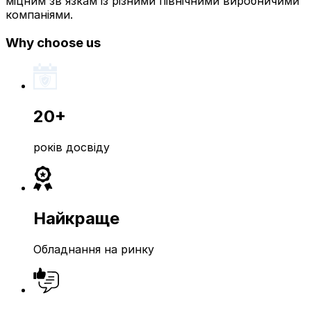
міцним зв'язкам із різними північними виробничими
компаніями.
Why choose us
20+
років досвіду
Найкраще
Обладнання на ринку