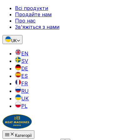
Всі продукти
Продайте нам
Про нас
Зв'яжіться з нами
UK
EN
SV
DE
ES
FR
RU
UK
PL
Категорії