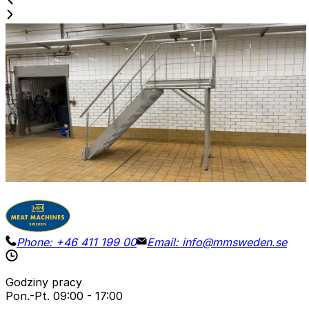
Używane
STAIR / PLATFORM
ID NR
3272
220 x 75 x 290 cm
Platforma ze stali nierdzewnej do inspekcji lub do użycia
jako pomost. Wysokość stopnia: 130 cm.
Szczegóły
Poproś o wycenę
Phone:
+46 411 199 00
Email:
info@mmsweden.se
Godziny pracy
Pon.-Pt.
09:00 - 17:00