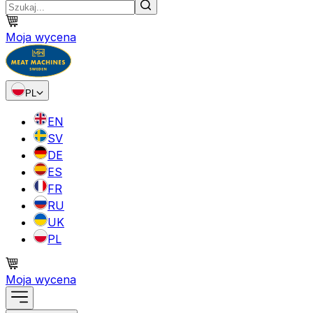
Moja wycena
PL
EN
SV
DE
ES
FR
RU
UK
PL
Moja wycena