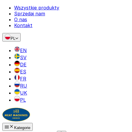
Wszystkie produkty
Sprzedaj nam
O nas
Kontakt
PL
EN
SV
DE
ES
FR
RU
UK
PL
Kategorie