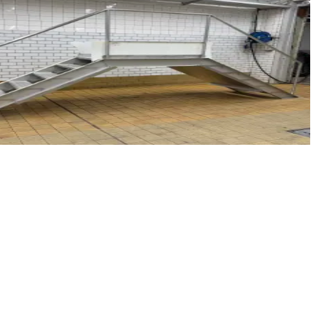
ål för inspektioner eller användning som gångbro. Steghöjd: