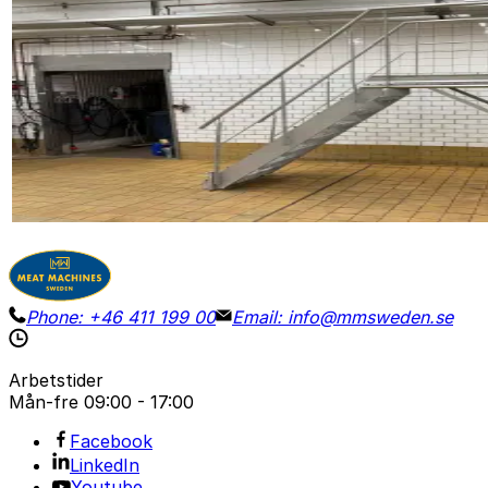
Begagnad
STAIR / PLATFORM
ID NR
3272
220 x 75 x 290 cm
Plattform i rostfritt stål för inspektioner eller användn
Visa detaljer
Begär pris
Phone:
+46 411 199 00
Email:
info@mmsweden.se
Arbetstider
Mån-fre
09:00 - 17:00
Facebook
LinkedIn
Youtube