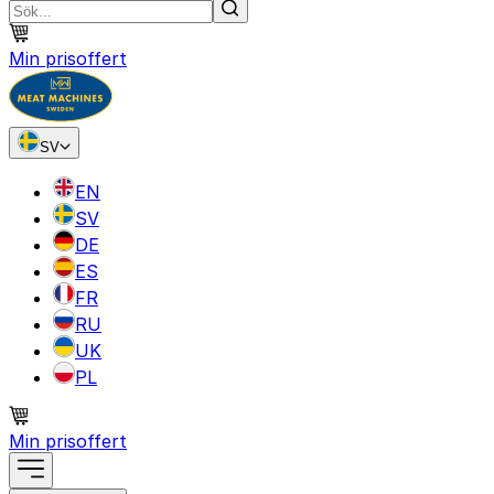
Min prisoffert
SV
EN
SV
DE
ES
FR
RU
UK
PL
Min prisoffert