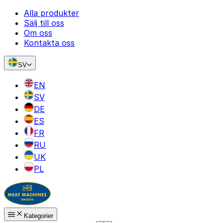
Alla produkter
Sälj till oss
Om oss
Kontakta oss
SV
EN
SV
DE
ES
FR
RU
UK
PL
Kategorier