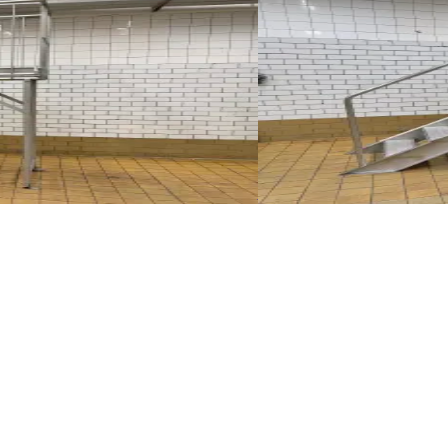
Begagnad
PLATFORM
ID NR
3271
230 x 90 x 240 cm
ing som gångbro. Steghöjd: 130 cm.
Plattform i rostfritt st
Visa detaljer
Begär pris