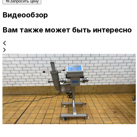
Запросить цену
Видеообзор
Вам также может быть интересно
Б/у
DETECTRONIC
ID NR
3143
60 x 60 x 150 cm
Детектор трубопровода Detectronic модель 606-2/2-
1403-3 с толкателем для выброса.
Детали
Запросить цену