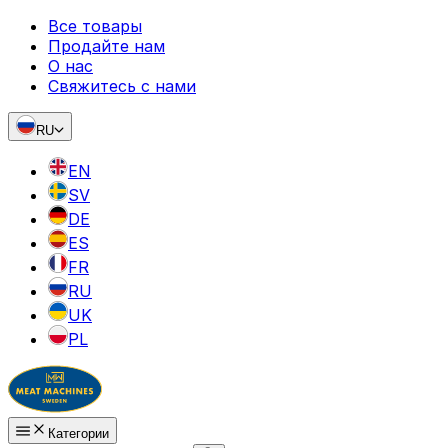
Все товары
Продайте нам
О нас
Свяжитесь с нами
RU
EN
SV
DE
ES
FR
RU
UK
PL
Категории