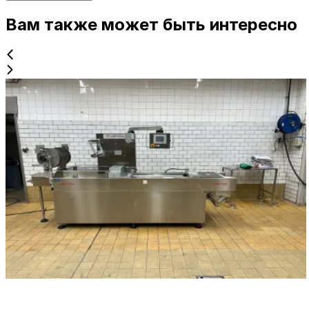
Вам также может быть интересно
Б/у
COLIMATIC THERA
ID NR
2902
345 x 100 cm H 190 cm
Глубоко вытяжная машина Colimatic Thera 250 в
новом состоянии! Год выпуска 2011, встроенный
вакуумный насос Busch 63 cc. Круглые инструменты
диаметром 110 мм. Ширина фольги 422 мм, отвод/
отход 170 мм. Размеры 345 x 100 см, высота 190 см.
Детали
Запросить цену