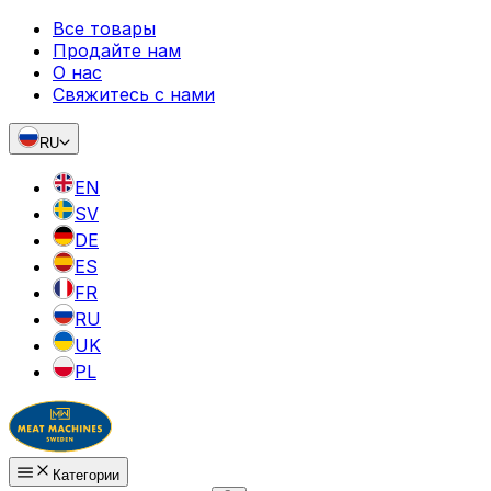
Все товары
Продайте нам
О нас
Свяжитесь с нами
RU
EN
SV
DE
ES
FR
RU
UK
PL
Категории