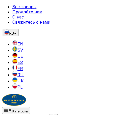
Все товары
Продайте нам
О нас
Свяжитесь с нами
RU
EN
SV
DE
ES
FR
RU
UK
PL
Категории