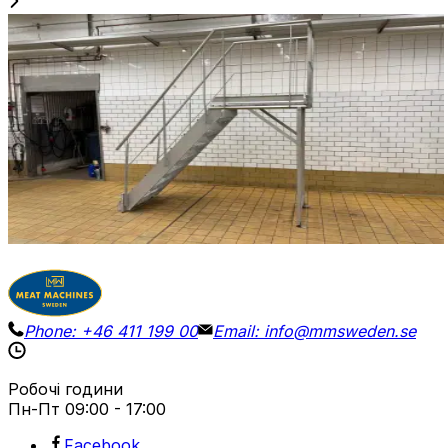
б/в
STAIR / PLATFORM
ID NR
3272
220 x 75 x 290 cm
Платформа з нержавіючої сталі для огляду або
використання як місток. Висота сходинки: 130 см.
Деталі
Запросити ціну
Phone:
+46 411 199 00
Email:
info@mmsweden.se
Робочі години
Пн-Пт
09:00 - 17:00
Facebook