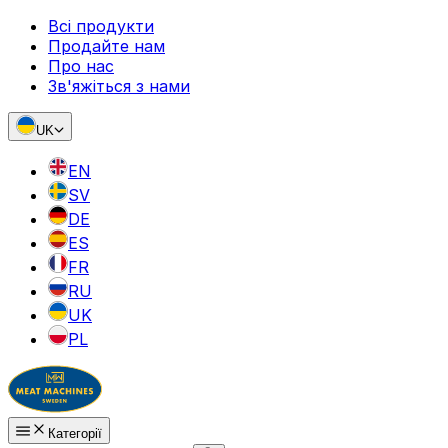
Всі продукти
Продайте нам
Про нас
Зв'яжіться з нами
UK
EN
SV
DE
ES
FR
RU
UK
PL
Категорії