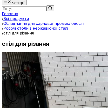
Категорії
Головна
/
Всі продукти
/
Обладнання для харчової промисловості
/
Робочі столи з нержавіючої сталі
/
стіл для різання
стіл для різання