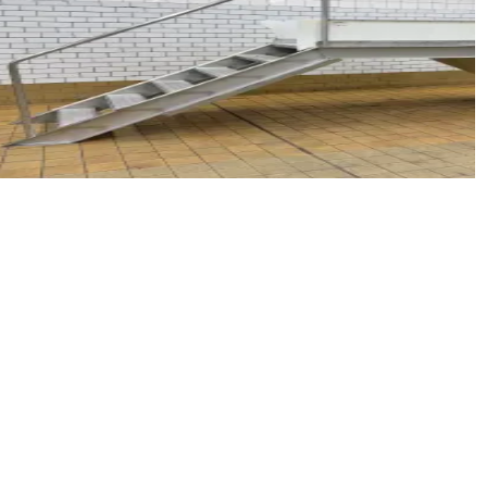
M
 240 cm
з нержавіючої сталі для огляду або використання як мі
осити ціну