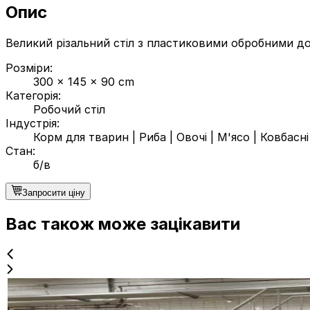
Опис
Великий різальний стіл з пластиковими обробними д
Розміри
:
300 x 145 x 90 cm
Категорія
:
Робочий стіл
Індустрія
:
Корм для тварин
|
Риба
|
Овочі
|
М'ясо
|
Ковбасні
Стан
:
б/в
Запросити ціну
Вас також може зацікавити
б/в