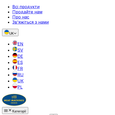
Всі продукти
Продайте нам
Про нас
Зв'яжіться з нами
UK
EN
SV
DE
ES
FR
RU
UK
PL
Категорії