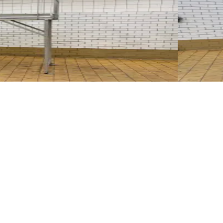
PLATFOR
ID NR
3271
230 x 90 x
стання як місток. Висота сходинки: 130 см.
Платформа 
Деталі
Запр