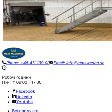
STAIR / PLATFORM
ID NR
3272
220 x 75 x 290 cm
Платформа з нержавіючої сталі для огляду або викори
Деталі
Запросити ціну
Phone:
+46 411 199 00
Email:
info@mmsweden.se
Робочі години
Пн-Пт
09:00 - 17:00
Facebook
LinkedIn
Youtube
Всі продукти