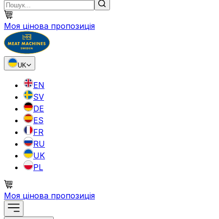
Моя цінова пропозиція
UK
EN
SV
DE
ES
FR
RU
UK
PL
Моя цінова пропозиція