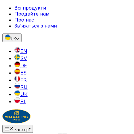
Всі продукти
Продайте нам
Про нас
Зв'яжіться з нами
UK
EN
SV
DE
ES
FR
RU
UK
PL
Категорії