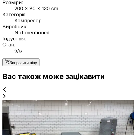
Розміри
:
200 x 80 x 130 cm
Категорія
:
Компресор
Виробник
:
Not mentioned
Індустрія
:
Стан
:
б/в
Запросити ціну
Вас також може зацікавити
б/в
ATLAS COPCO GA-22 + KAESERTC 44
ID NR
3282