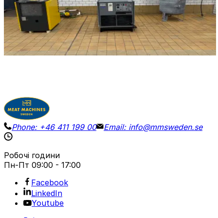
110 x 78 x 97 cm + 77 x 67 x 100 cm.
Гвинтовий повітряний компресор Atlas Copco GA 22
з осушувачем повітря Kaiser TC 44.
Деталі
Запросити ціну
Phone:
+46 411 199 00
Email:
info@mmsweden.se
Робочі години
Пн-Пт
09:00 - 17:00
Facebook
LinkedIn
Youtube