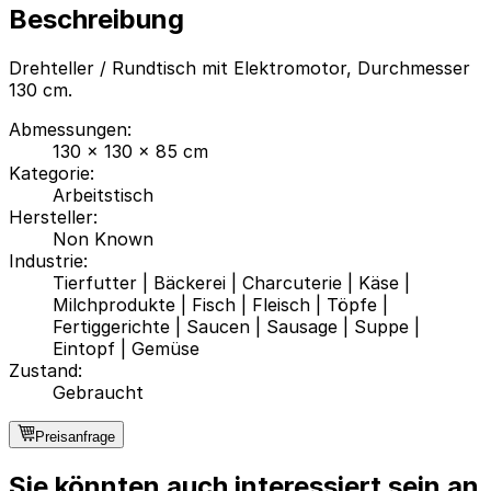
Beschreibung
Drehteller / Rundtisch mit Elektromotor, Durchmesser
130 cm.
Abmessungen
:
130 x 130 x 85 cm
Kategorie
:
Arbeitstisch
Hersteller
:
Non Known
Industrie
:
Tierfutter
|
Bäckerei
|
Charcuterie
|
Käse
|
Milchprodukte
|
Fisch
|
Fleisch
|
Töpfe
|
Fertiggerichte
|
Saucen
|
Sausage
|
Suppe
|
Eintopf
|
Gemüse
Zustand
:
Gebraucht
Preisanfrage
Sie könnten auch interessiert sein an