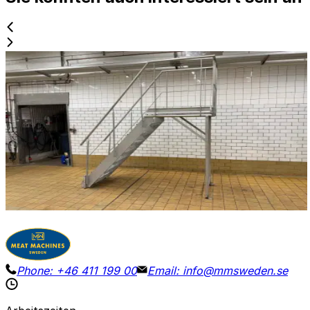
Gebraucht
STAIR / PLATFORM
ID NR
3272
220 x 75 x 290 cm
Edelstahlplattform für Inspektionen oder zur
Verwendung als Brücke. Stufenhöhe: 130 cm.
Details
Preisanfrage
Phone:
+46 411 199 00
Email:
info@mmsweden.se