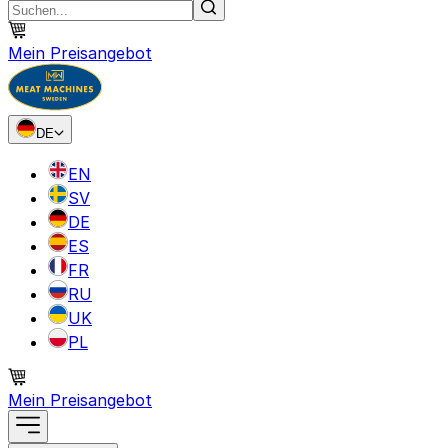
Mein Preisangebot
DE
EN
SV
DE
ES
FR
RU
UK
PL
Mein Preisangebot