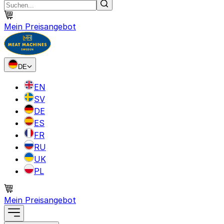
Mein Preisangebot
DE
EN
SV
DE
ES
FR
RU
UK
PL
Mein Preisangebot