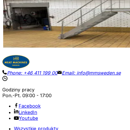
STAIR / PLATFORM
ID NR
3272
220 x 75 x 290 cm
Platforma ze stali nierdzewnej do inspekcji lub do użyc
Szczegóły
Poproś o wycenę
Phone:
+46 411 199 00
Email:
info@mmsweden.se
Godziny pracy
Pon.-Pt.
09:00 - 17:00
Facebook
LinkedIn
Youtube
Wszystkie produkty