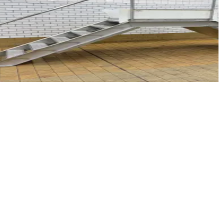
cm
i nierdzewnej do inspekcji lub do wykorzystania jako pom
o wycenę