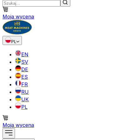
Moja wycena
PL
EN
SV
DE
ES
FR
RU
UK
PL
Moja wycena