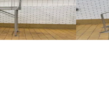
PLATFORM
ID NR
3271
230 x 90 x 240 
ia jako pomost. Wysokość stopnia: 130 cm.
Platforma ze stal
Szczegóły
Poproś 