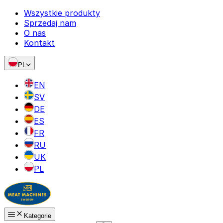
Wszystkie produkty
Sprzedaj nam
O nas
Kontakt
PL
EN
SV
DE
ES
FR
RU
UK
PL
Kategorie