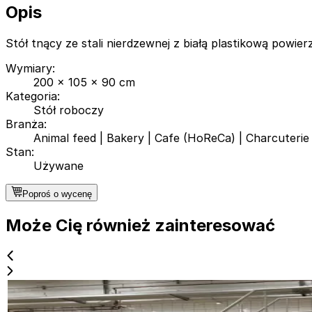
Opis
Stół tnący ze stali nierdzewnej z białą plastikową powie
Wymiary
:
200 x 105 x 90 cm
Kategoria
:
Stół roboczy
Branża
:
Animal feed
|
Bakery
|
Cafe (HoReCa)
|
Charcuterie
Stan
:
Używane
Poproś o wycenę
Może Cię również zainteresować
Używane