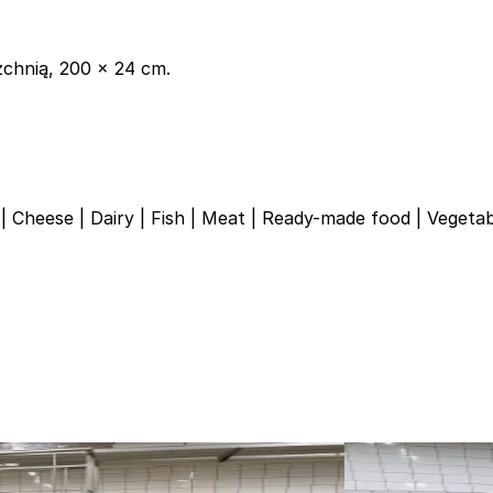
rzchnią, 200 x 24 cm.
|
Cheese
|
Dairy
|
Fish
|
Meat
|
Ready-made food
|
Vegetab
Używane