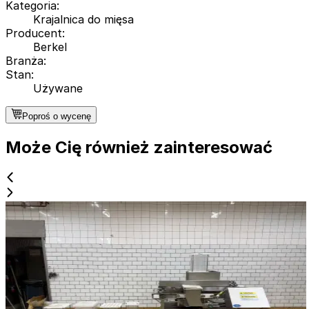
Kategoria
:
Krajalnica do mięsa
Producent
:
Berkel
Branża
:
Stan
:
Używane
Poproś o wycenę
Może Cię również zainteresować
Używane
GROTE FG-101
ID NR
3179
160 x 130 x 150 cm