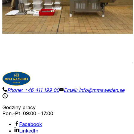
Krajacz do pepperoni Grote FG-101 do dodatków do
pizzy i innych produktów. Dostępne są różne rozmiary
oraz części zamienne, jak pokazano na zdjęciach.
Szerokość taśmy 45 cm.
Szczegóły
Poproś o wycenę
Phone:
+46 411 199 00
Email:
info@mmsweden.se
Godziny pracy
Pon.-Pt.
09:00 - 17:00
Facebook
LinkedIn