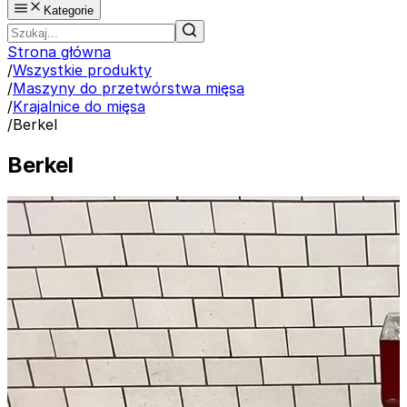
Kategorie
Strona główna
/
Wszystkie produkty
/
Maszyny do przetwórstwa mięsa
/
Krajalnice do mięsa
/
Berkel
Berkel