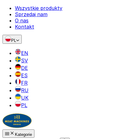
Wszystkie produkty
Sprzedaj nam
O nas
Kontakt
PL
EN
SV
DE
ES
FR
RU
UK
PL
Kategorie