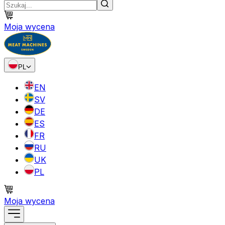
Moja wycena
PL
EN
SV
DE
ES
FR
RU
UK
PL
Moja wycena