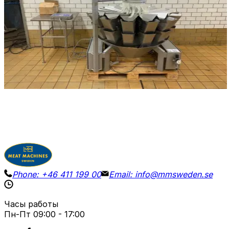
130 x 130 x 120 cm
Мультиголовочные весы Bilwinco BM114-W, модель
2001 года. 14 мерных чаш / размер чаши 19 x 16 см.
Взвешивают от 30 до 2000 г за одно взвешивание.
Габариты 130 x 130 см, В 120 см.
Детали
Запросить цену
Phone:
+46 411 199 00
Email:
info@mmsweden.se
Часы работы
Пн-Пт
09:00 - 17:00