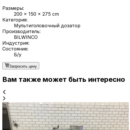
Размеры
:
200 x 150 x 275 cm
Категория
:
Мультиголовочный дозатор
Производитель
:
BILWINCO
Индустрия
:
Состояние
:
Б/у
Запросить цену
Вам также может быть интересно
Б/у
Bilwinco BW 114-W
ID NR
2349