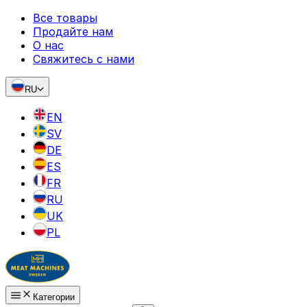
Все товары
Продайте нам
О нас
Свяжитесь с нами
RU
EN
SV
DE
ES
FR
RU
UK
PL
Категории