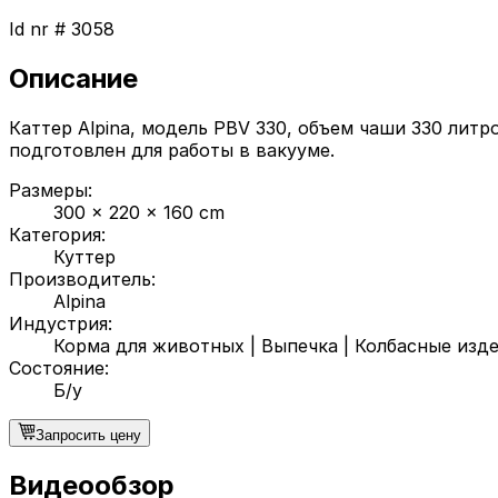
Id nr #
3058
Описание
Каттер Alpina, модель PBV 330, объем чаши 330 лит
подготовлен для работы в вакууме.
Размеры
:
300 x 220 x 160 cm
Категория
:
Куттер
Производитель
:
Alpina
Индустрия
:
Корма для животных
|
Выпечка
|
Колбасные изд
Состояние
:
Б/у
Запросить цену
Видеообзор