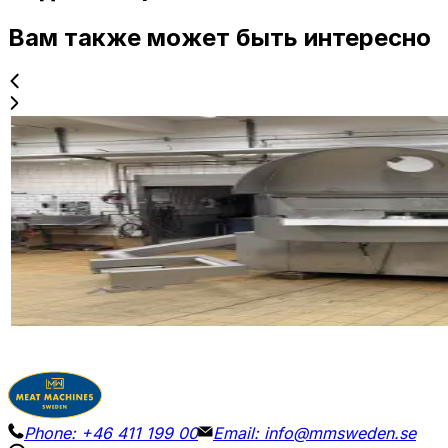
Вам также может быть интересно
Б/у
ALPINA PBV 540
ID NR
3277
390 x 210 x 200 cm
Вакуумный куттер Alpina PBV 540, недавно демонт
Детали
Запросить цену
Phone:
+46 411 199 00
Email:
info@mmsweden.se