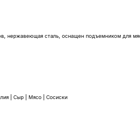
ров, нержавеющая сталь, оснащен подъемником для м
елия
|
Сыр
|
Мясо
|
Сосиски