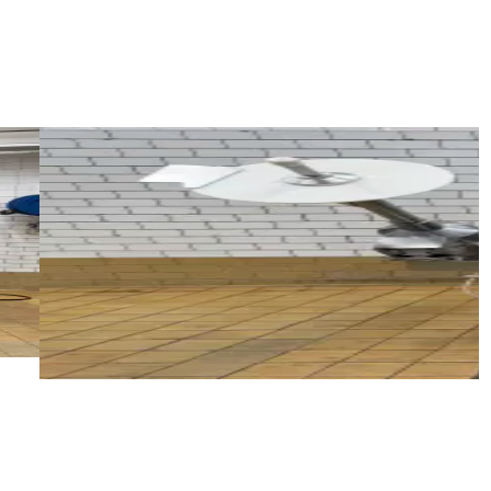
Б/у
KILIA 65 1 EX 3000 RS
ID NR
3243
150 x 110 x 120 cm
ции.
Куттер Kilia 65 л с выгрузочным рычагом в очен
для перемешивания продуктов.
Детали
Запросить цену