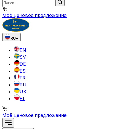
Моё ценовое предложение
RU
EN
SV
DE
ES
FR
RU
UK
PL
Моё ценовое предложение