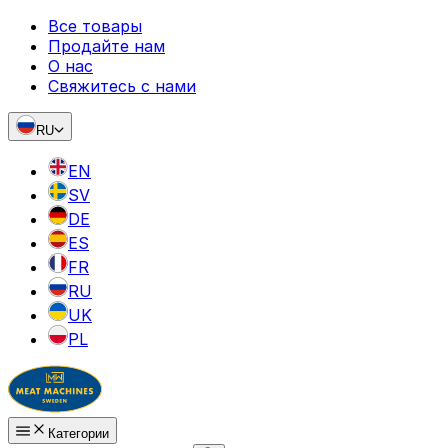
Все товары
Продайте нам
О нас
Свяжитесь с нами
RU
EN
SV
DE
ES
FR
RU
UK
PL
Категории