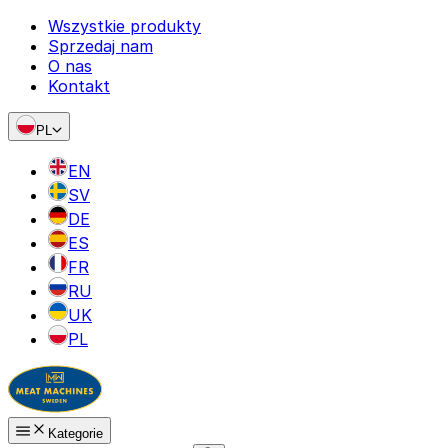
Wszystkie produkty
Sprzedaj nam
O nas
Kontakt
PL
EN
SV
DE
ES
FR
RU
UK
PL
Kategorie