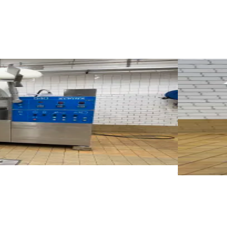
Używane
KILIA 65 1
ID NR
3243
150 x 110 x
y z zakładu produkcyjnego tutaj, w Szwecji.
Kuter Kilia
produktów.
Szczegóły
P