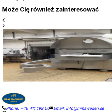
Może Cię również zainteresować
Używane
ALPINA PBV 540
ID NR
3277
390 x 210 x 200 cm
Próżniowy kuter Alpina PBV 540, niedawno zdemontowan
Szczegóły
Poproś o wycenę
Phone:
+46 411 199 00
Email:
info@mmsweden.se