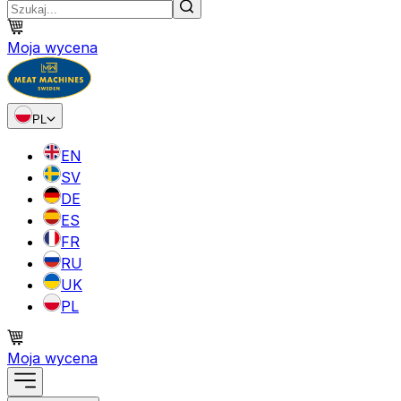
Moja wycena
PL
EN
SV
DE
ES
FR
RU
UK
PL
Moja wycena