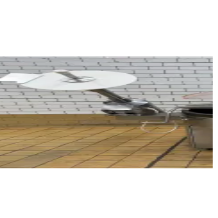
 EX 3000 RS
 120 cm
 65 L z ramieniem wyładowczym, w bardzo dobrym stanie, 
oproś o wycenę