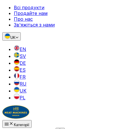
Всі продукти
Продайте нам
Про нас
Зв'яжіться з нами
UK
EN
SV
DE
ES
FR
RU
UK
PL
Категорії