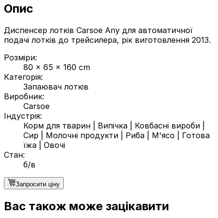
Опис
Диспенсер лотків Carsoe Any для автоматичної
подачі лотків до трейсилера, рік виготовлення 2013.
Розміри
:
80 x 65 x 160 cm
Категорія
:
Запаювач лотків
Виробник
:
Carsoe
Індустрія
:
Корм для тварин
|
Випічка
|
Ковбасні вироби
|
Сир
|
Молочні продукти
|
Риба
|
М'ясо
|
Готова
їжа
|
Овочі
Стан
:
б/в
Запросити ціну
Вас також може зацікавити