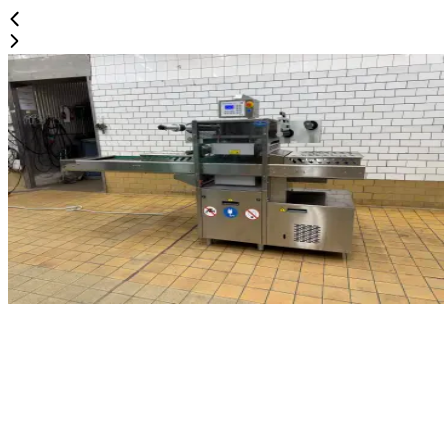
б/в
DUNIFORM DF-46
ID NR
3279
260 x 90 x 160 cm
Трейсилер Duniform моделі DF-46 із вбудованим
вакуумним насосом і функцією газонаповнення/MAP.
Рік випуску: 2013. Розмір лотка: 220 x 175 мм.
Деталі
Запросити ціну