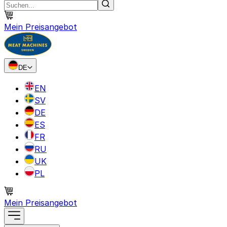
Mein Preisangebot
DE
EN
SV
DE
ES
FR
RU
UK
PL
Mein Preisangebot