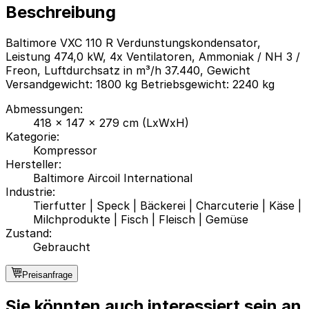
Beschreibung
Baltimore VXC 110 R Verdunstungskondensator,
Leistung 474,0 kW, 4x Ventilatoren, Ammoniak / NH 3 /
Freon, Luftdurchsatz in m³/h 37.440, Gewicht
Versandgewicht: 1800 kg Betriebsgewicht: 2240 kg
Abmessungen
:
418 x 147 x 279 cm (LxWxH)
Kategorie
:
Kompressor
Hersteller
:
Baltimore Aircoil International
Industrie
:
Tierfutter
|
Speck
|
Bäckerei
|
Charcuterie
|
Käse
|
Milchprodukte
|
Fisch
|
Fleisch
|
Gemüse
Zustand
:
Gebraucht
Preisanfrage
Sie könnten auch interessiert sein an