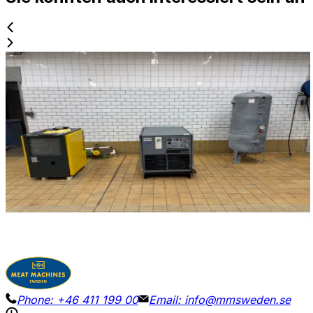
Gebraucht
ATLAS COPCO GA-22 + KAESERTC 44
ID NR
3282
110 x 78 x 97 cm + 77 x 67 x 100 cm.
.
Atlas Copco GA 22 Schraubenluftkompressor mit Kaiser
TC 44 Drucklufttrockner.
Details
Preisanfrage
Phone:
+46 411 199 00
Email:
info@mmsweden.se