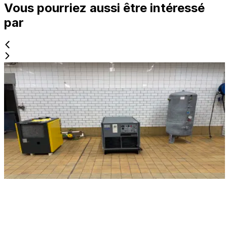
Vous pourriez aussi être intéressé
par
Occasion
ATLAS COPCO GA-22 + KAESERTC 44
ID NR
3282
110 x 78 x 97 cm + 77 x 67 x 100 cm.
.
Compresseur d’air à vis Atlas Copco GA 22 avec
sécheur d’air Kaiser TC 44.
Voir les détails
Demander le prix