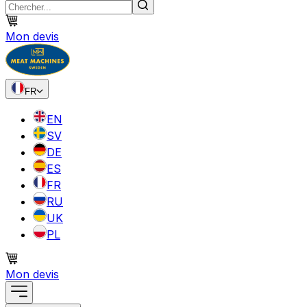
Mon devis
FR
EN
SV
DE
ES
FR
RU
UK
PL
Mon devis