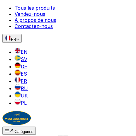
Tous les produits
Vendez-nous
À propos de nous
Contactez-nous
FR
EN
SV
DE
ES
FR
RU
UK
PL
Catégories