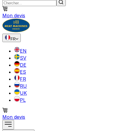
Mon devis
FR
EN
SV
DE
ES
FR
RU
UK
PL
Mon devis