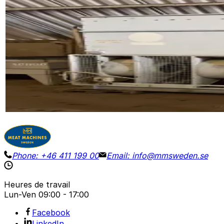
Occasion
BALTIMORE VXC 110 R
ID NR
3191
418 x 147 x 279 cm (LxWxH)
Condenseur évaporatif Baltimore VXC 110 R, capacité de 4
en fonctionnement : 2240 kg
Voir les détails
Demander le prix
Phone:
+46 411 199 00
Email:
info@mmsweden.se
Heures de travail
Lun-Ven
09:00 - 17:00
Facebook
LinkedIn