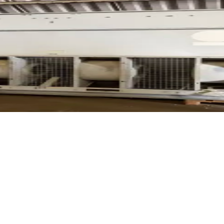
74,0 kW, 4x ventilateurs, ammoniac / NH 3 / fréon, débit 