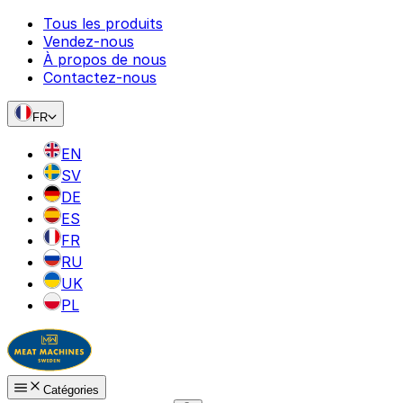
Tous les produits
Vendez-nous
À propos de nous
Contactez-nous
FR
EN
SV
DE
ES
FR
RU
UK
PL
Catégories