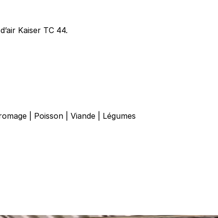
’air Kaiser TC 44.
romage
|
Poisson
|
Viande
|
Légumes
r