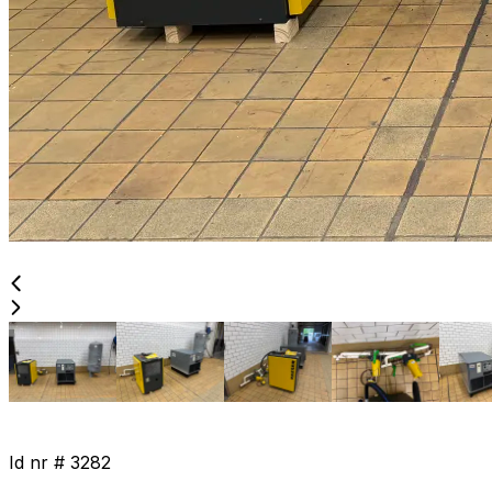
Id nr #
3282