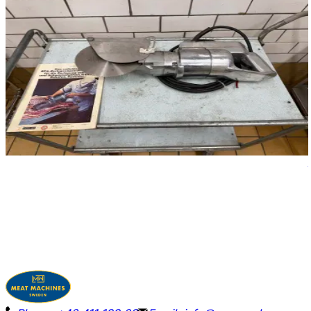
Nuevo
EFA 52 SAW
ID NR
3194
.
.
Sierra para carne Efa tipo 52 accionada por motor
eléctrico hasta 2000 rpm.
Ver detalles
Solicitar precio