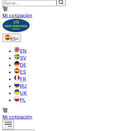
Mi cotización
ES
EN
SV
DE
ES
FR
RU
UK
PL
Mi cotización