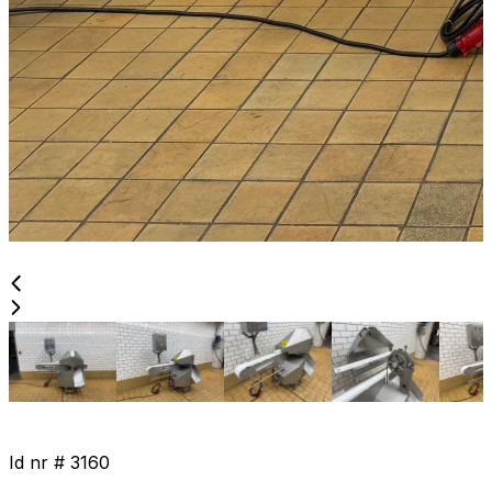
Id nr #
3160