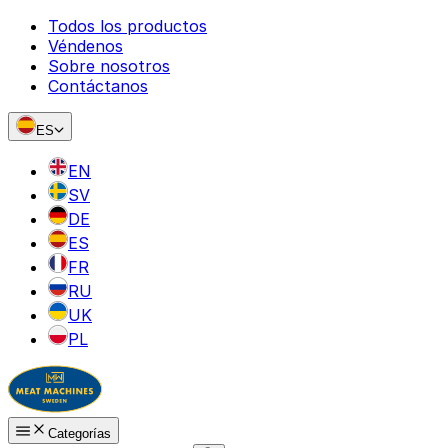
Todos los productos
Véndenos
Sobre nosotros
Contáctanos
ES
EN
SV
DE
ES
FR
RU
UK
PL
Categorías