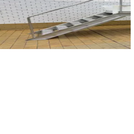
LATFORM
D NR
3271
30 x 90 x 240 cm
lateforme en acier inoxydable pour inspections ou utilisa
ir les détails
Demander le prix