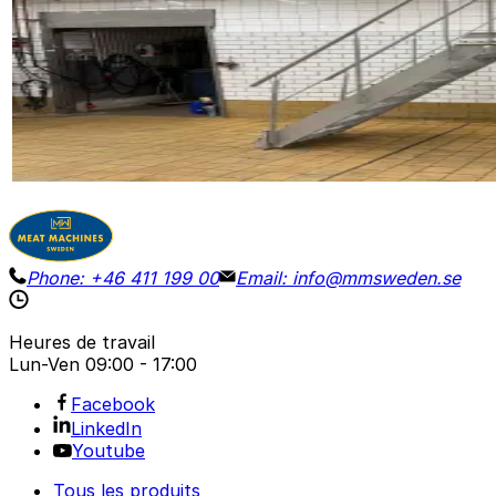
STAIR / PLATFORM
ID NR
3272
220 x 75 x 290 cm
Plateforme en acier inoxydable pour les inspections ou 
Voir les détails
Demander le prix
Phone:
+46 411 199 00
Email:
info@mmsweden.se
Heures de travail
Lun-Ven
09:00 - 17:00
Facebook
LinkedIn
Youtube
Tous les produits