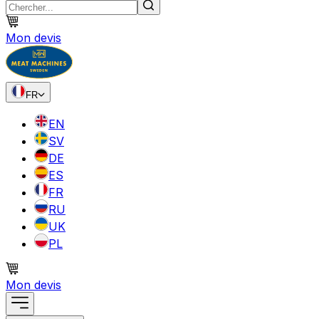
Mon devis
FR
EN
SV
DE
ES
FR
RU
UK
PL
Mon devis