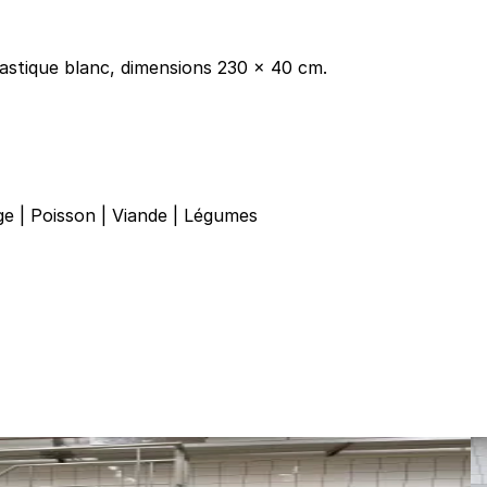
astique blanc, dimensions 230 x 40 cm.
ge
|
Poisson
|
Viande
|
Légumes
r
O