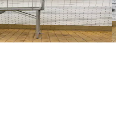
P
I
2
à utiliser comme passerelle. Hauteur de marche : 130 cm.
P
Vo