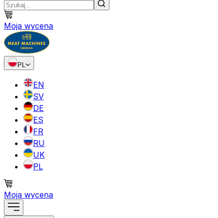
Moja wycena
PL
EN
SV
DE
ES
FR
RU
UK
PL
Moja wycena