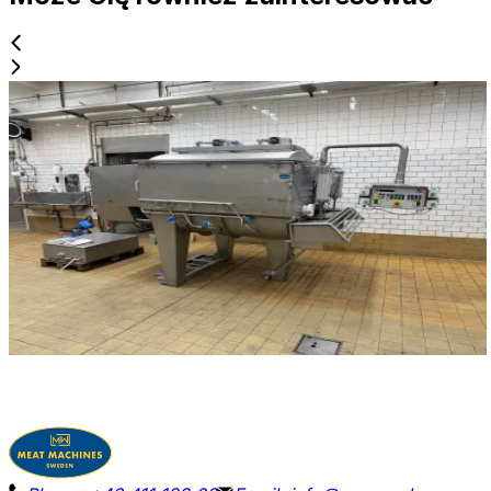
Używane
WOLFKING TSMV 1750 L
ID NR
3228
290 x 180 x 225 cm
Wolfking TSMV 1750 L mieszalnik dwułopatkowy
przeznaczony do chłodzenia z iniekcją i próżnią. Bardzo
solidna i niezawodna maszyna.
Szczegóły
Poproś o wycenę