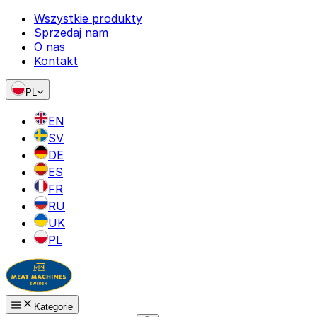
Wszystkie produkty
Sprzedaj nam
O nas
Kontakt
PL
EN
SV
DE
ES
FR
RU
UK
PL
Kategorie