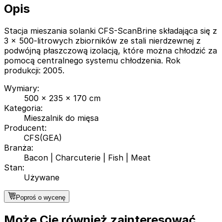
Opis
Stacja mieszania solanki CFS-ScanBrine składająca się z
3 x 500-litrowych zbiorników ze stali nierdzewnej z
podwójną płaszczową izolacją, które można chłodzić za
pomocą centralnego systemu chłodzenia. Rok
produkcji: 2005.
Wymiary
:
500 x 235 x 170 cm
Kategoria
:
Mieszalnik do mięsa
Producent
:
CFS(GEA)
Branża
:
Bacon
|
Charcuterie
|
Fish
|
Meat
Stan
:
Używane
Poproś o wycenę
Może Cię również zainteresować