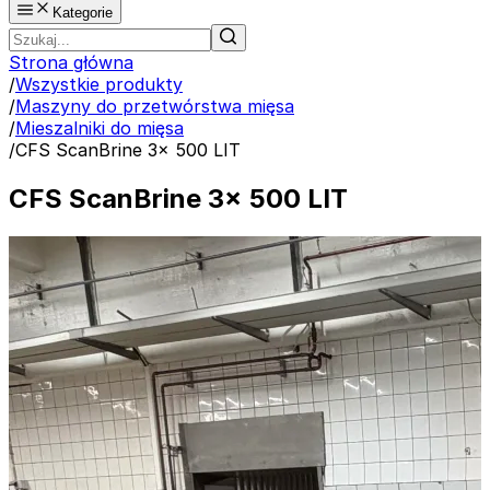
Kategorie
Strona główna
/
Wszystkie produkty
/
Maszyny do przetwórstwa mięsa
/
Mieszalniki do mięsa
/
CFS ScanBrine 3x 500 LIT
CFS ScanBrine 3x 500 LIT