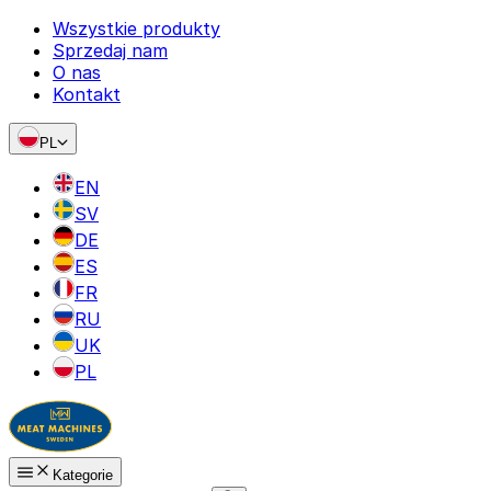
Wszystkie produkty
Sprzedaj nam
O nas
Kontakt
PL
EN
SV
DE
ES
FR
RU
UK
PL
Kategorie