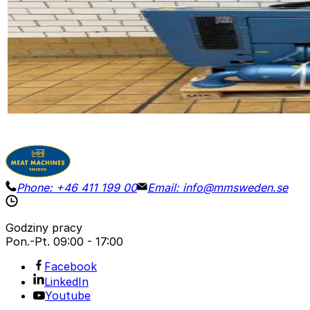
HUCKEPACK 437 015 1733
ID NR
3269
150 x 80 x 90 cm
Pompa próżniowa Huckepack typ 437 015 1733 z układe
Szczegóły
Poproś o wycenę
Phone:
+46 411 199 00
Email:
info@mmsweden.se
Godziny pracy
Pon.-Pt.
09:00 - 17:00
Facebook
LinkedIn
Youtube