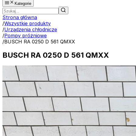
Kategorie
Strona główna
/
Wszystkie produkty
/
Urządzenia chłodnicze
/
Pompy próżniowe
/
BUSCH RA 0250 D 561 QMXX
BUSCH RA 0250 D 561 QMXX