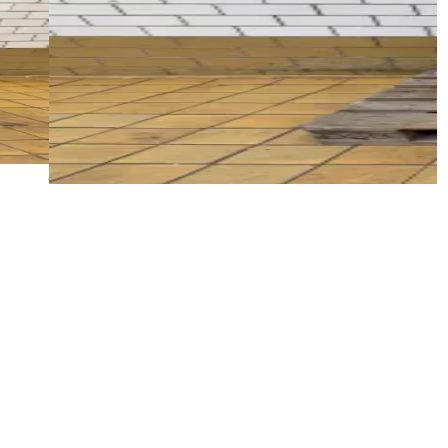
VENTUR SC 40C 750T TP
ID NR
3197
60 x 60 x 100 cm
 mbar.
Ventur SC 40C 750T TP Dmuchawa bocznokanałowa j
przepływach. Medium przepływające przez dmucha
Szczegóły
Poproś o wycenę