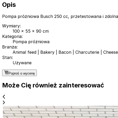
Opis
Pompa próżniowa Busch 250 cc, przetestowana i zdolna
Wymiary
:
100 x 55 x 90 cm
Kategoria
:
Pompa próżniowa
Branża
:
Animal feed
|
Bakery
|
Bacon
|
Charcuterie
|
Cheese
Stan
:
Używane
Poproś o wycenę
Może Cię również zainteresować
Używane