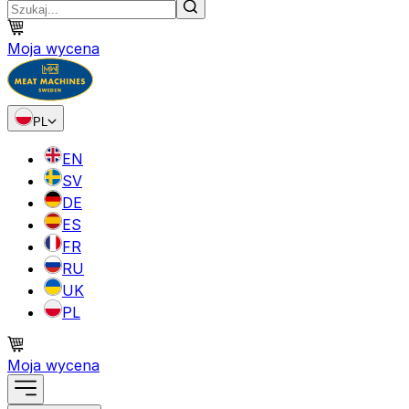
Moja wycena
PL
EN
SV
DE
ES
FR
RU
UK
PL
Moja wycena