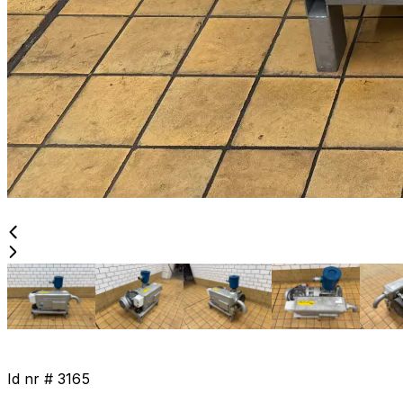
Id nr #
3165