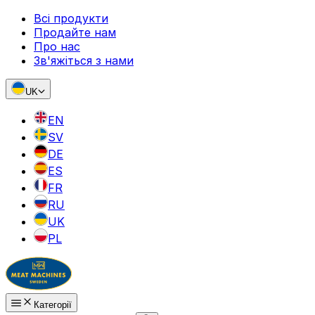
Всі продукти
Продайте нам
Про нас
Зв'яжіться з нами
UK
EN
SV
DE
ES
FR
RU
UK
PL
Категорії