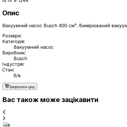
Id nr #
1244
Опис
Вакуумний насос Busch 400 см³. Вимірюваний вакуум:
Розміри
:
Категорія
:
Вакуумний насос
Виробник
:
Busch
Індустрія
:
Стан
:
б/в
Запросити ціну
Вас також може зацікавити
б/в