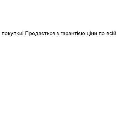
I
покупки! Продається з гарантією ціни по всій
В
Д