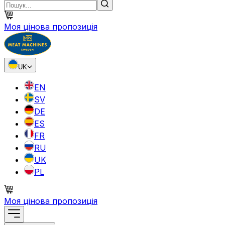
Моя цінова пропозиція
UK
EN
SV
DE
ES
FR
RU
UK
PL
Моя цінова пропозиція