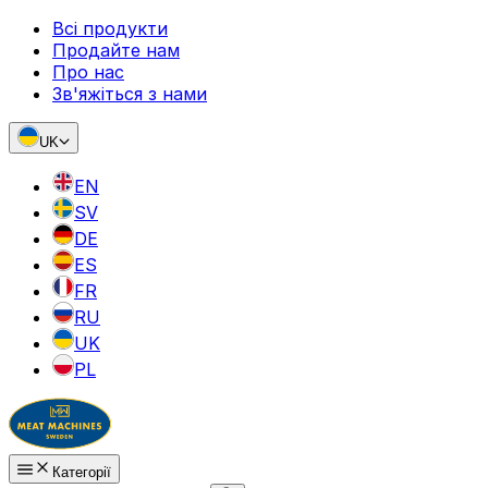
Всі продукти
Продайте нам
Про нас
Зв'яжіться з нами
UK
EN
SV
DE
ES
FR
RU
UK
PL
Категорії