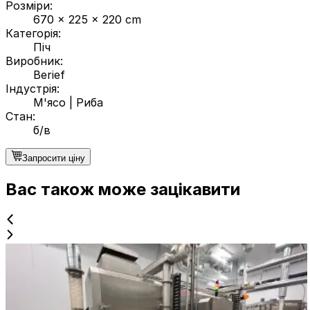
Розміри
:
670 x 225 x 220 cm
Категорія
:
Піч
Виробник
:
Berief
Індустрія
:
М'ясо
|
Риба
Стан
:
б/в
Запросити ціну
Вас також може зацікавити
б/в
ALCO AGU 600/6000-E
ID NR
3130