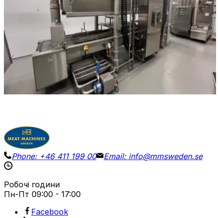
700 x 195 x 320 cm
Лінія для випікання/смаження Alco AGU 600/6000-E,
рік виготовлення 2017. Використовувалася лише
протягом короткого часу виробництва — приблизно
120 000 кг фрикадельок з моменту покупки! Ширина
стрічки: 60 см Потужність: 148 кВт
Деталі
Запросити ціну
Phone:
+46 411 199 00
Email:
info@mmsweden.se
Робочі години
Пн-Пт
09:00 - 17:00
Facebook