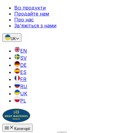
Всі продукти
Продайте нам
Про нас
Зв'яжіться з нами
UK
EN
SV
DE
ES
FR
RU
UK
PL
Категорії