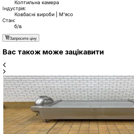
Коптильна камера
Індустрія
:
Ковбасні вироби
|
М'ясо
Стан
:
б/в
Запросити ціну
Вас також може зацікавити
б/в
SMOKE COFFIN
ID NR
3270
220 x 120 x 100 cm
Коптильна шафа з нержавіючої сталі для холодного к