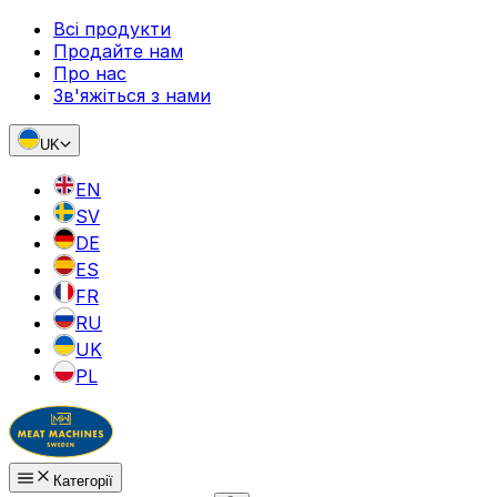
Всі продукти
Продайте нам
Про нас
Зв'яжіться з нами
UK
EN
SV
DE
ES
FR
RU
UK
PL
Категорії