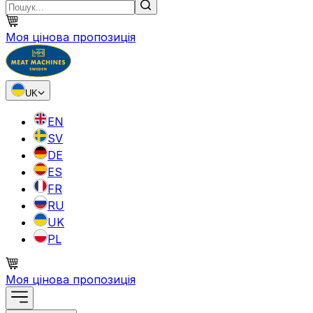
Моя цінова пропозиція
UK
EN
SV
DE
ES
FR
RU
UK
PL
Моя цінова пропозиція