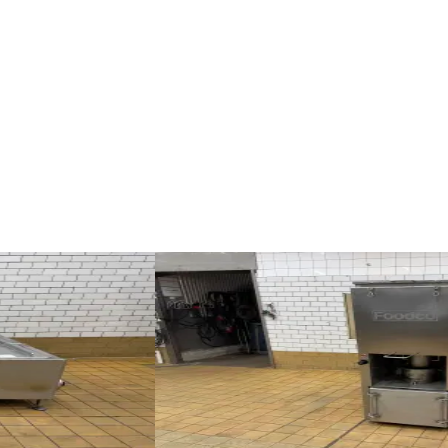
б/в
FOODCO
ID NR
3203
140 x 90 x 175 cm
опчення продуктів.
Димогенератор Foodco з відповідн