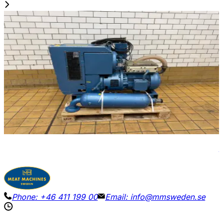
Usado
HUCKEPACK 437 015 1733
ID NR
3269
150 x 80 x 90 cm
Bomba de vacío Huckepack Tipo 437 015 1733 con
sistema de refrigeración por agua. Probada y
controlada hasta 2 mbar.
Ver detalles
Solicitar precio
Phone:
+46 411 199 00
Email:
info@mmsweden.se