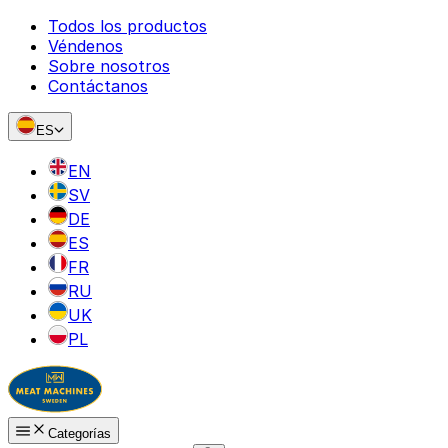
Todos los productos
Véndenos
Sobre nosotros
Contáctanos
ES
EN
SV
DE
ES
FR
RU
UK
PL
Categorías