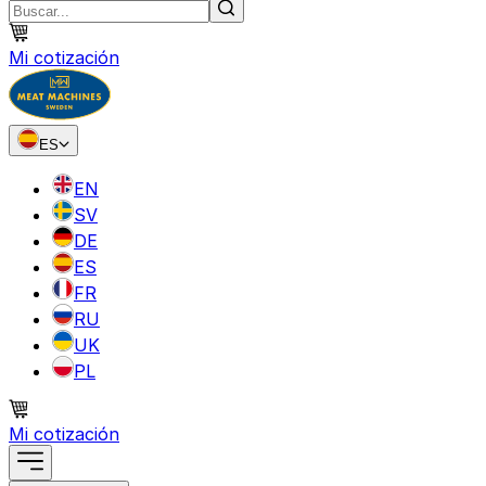
Mi cotización
ES
EN
SV
DE
ES
FR
RU
UK
PL
Mi cotización