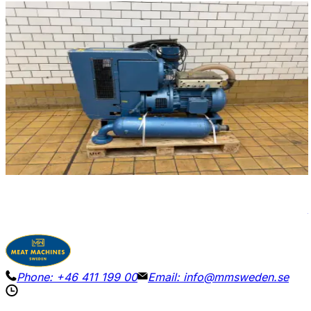
Używane
HUCKEPACK 437 015 1733
ID NR
3269
150 x 80 x 90 cm
Pompa próżniowa Huckepack typ 437 015 1733 z
układem chłodzenia wodnego. Przetestowana i
sprawdzona do 2 mbar.
Szczegóły
Poproś o wycenę
Phone:
+46 411 199 00
Email:
info@mmsweden.se