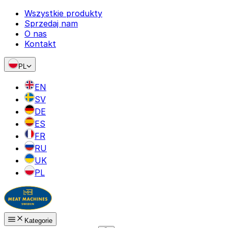
Wszystkie produkty
Sprzedaj nam
O nas
Kontakt
PL
EN
SV
DE
ES
FR
RU
UK
PL
Kategorie