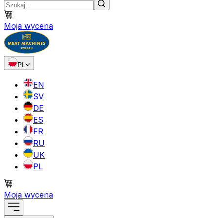
Moja wycena
PL
EN
SV
DE
ES
FR
RU
UK
PL
Moja wycena