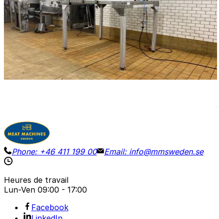
200 x 150 x 275 cm
Bilwinco BW 110-D multidélices à ondes, année modèle
2002, plateforme associée. Dimensions de la balance :
18 x 12 cm. Poids : 50–1000 g. Dimensions : 200 x 150
cm, H 275 cm.
Voir les détails
Demander le prix
Phone:
+46 411 199 00
Email:
info@mmsweden.se
Heures de travail
Lun-Ven
09:00 - 17:00
Facebook
LinkedIn