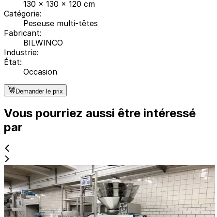
130 x 130 x 120 cm
Catégorie
:
Peseuse multi-têtes
Fabricant
:
BILWINCO
Industrie
:
État
:
Occasion
Demander le prix
Vous pourriez aussi être intéressé
par
Occasion
Bilwinco BW 110-D
ID NR
2387