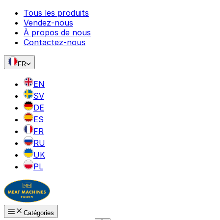
Tous les produits
Vendez-nous
À propos de nous
Contactez-nous
FR
EN
SV
DE
ES
FR
RU
UK
PL
Catégories