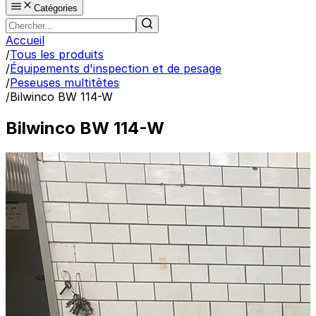
Catégories
Accueil
/
Tous les produits
/
Équipements d'inspection et de pesage
/
Peseuses multitêtes
/
Bilwinco BW 114-W
Bilwinco BW 114-W