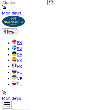
Mon devis
FR
EN
SV
DE
ES
FR
RU
UK
PL
Mon devis