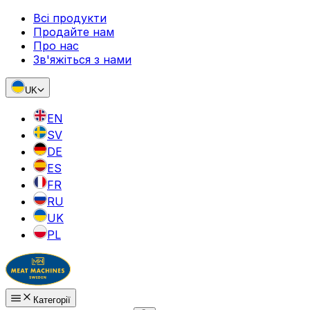
Всі продукти
Продайте нам
Про нас
Зв'яжіться з нами
UK
EN
SV
DE
ES
FR
RU
UK
PL
Категорії